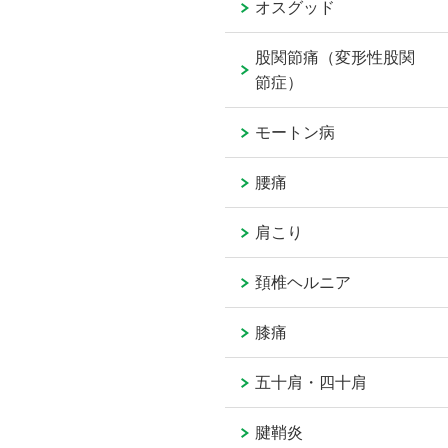
オスグッド
股関節痛（変形性股関
節症）
モートン病
腰痛
肩こり
頚椎ヘルニア
膝痛
五十肩・四十肩
腱鞘炎