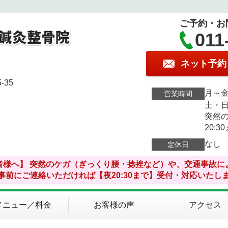
ご予約・お
011
ネット予約
35
月～金
営業時間
土・日
突然
20:
なし
定休日
者様へ】 突然のケガ（ぎっくり腰・捻挫など）や、交通事故に
事前にご連絡いただければ【夜20:30まで】受付・対応いたし
メニュー／料金
お客様の声
アクセス