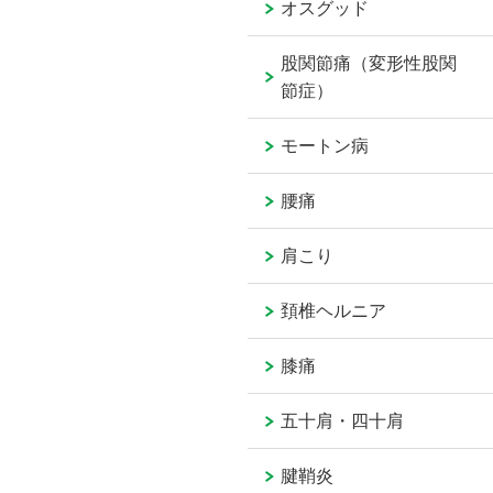
オスグッド
股関節痛（変形性股関
節症）
モートン病
腰痛
肩こり
頚椎ヘルニア
膝痛
五十肩・四十肩
腱鞘炎