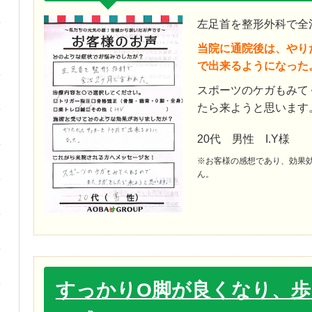
左足首を整形外科で全
当院に通院後は、やり
で出来るようになった
スポーツのケガもみて
たら来ようと思います
20代 男性 I.Y様
※お客様の感想であり、効果
ん。
すっかりO脚が良くなり、歩