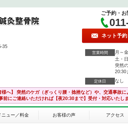
ご予約・お
011
ネット予約
35
月～金
営業時間
土・日
突然
20:
なし
定休日
者様へ】 突然のケガ（ぎっくり腰・捻挫など）や、交通事故に
事前にご連絡いただければ【夜20:30まで】受付・対応いたし
メニュー／料金
お客様の声
アクセス