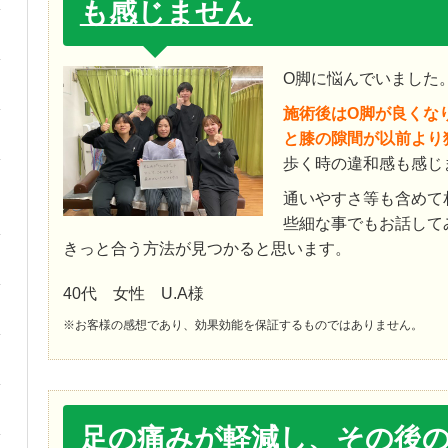
も感じません
O脚に悩んでいました
施術後はO脚が良くな
と膝の隙間が以前より
歩く時の違和感も感じ
通いやすさ等も含めて
些細な事でもお話して
きっと合う方法が見つかると思います。
40代 女性 U.A様
※お客様の感想であり、効果効能を保証するものではありません。
足の痛みが軽減し、その後